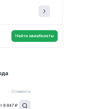
Найти авиабилеты
ода
Стоимость
т
8 847 ₽