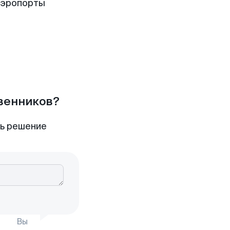
аэропорты
твенников?
ть решение
Вы