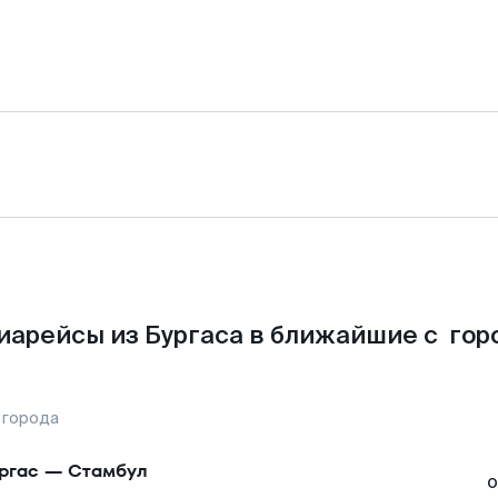
иарейсы из Бургаса в ближайшие с гор
 города
ргас
—
Стамбул
о