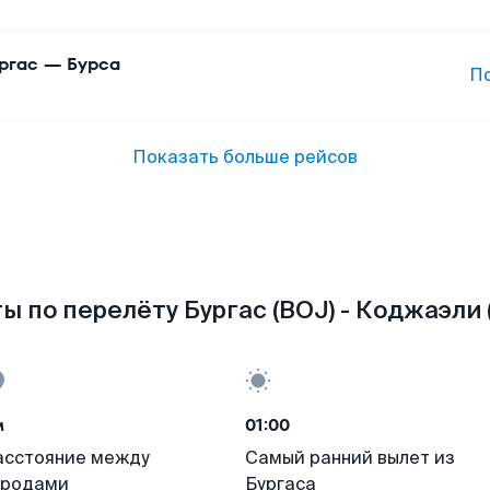
ргас
—
Бурса
П
Показать больше рейсов
ы по перелёту Бургас (BOJ) - Коджаэли 
м
01:00
асстояние между
Самый ранний вылет из
ородами
Бургаса