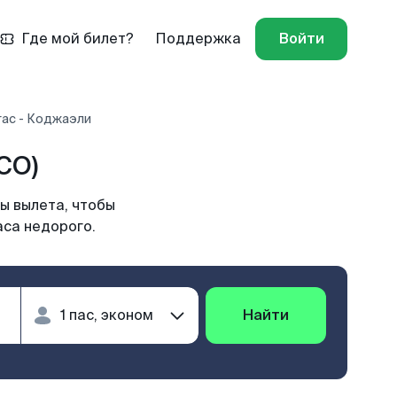
Где мой билет?
Поддержка
Войти
гас - Коджаэли
CO)
ы вылета, чтобы
аса недорого.
Найти