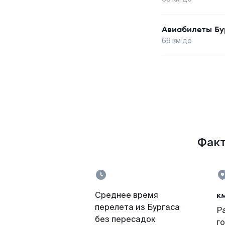
Авиабилеты
Бу
69
км до
Факт
к
Среднее время
перелета из Бургаса
Р
без пересадок
г