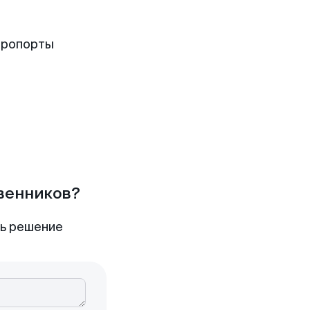
эропорты
твенников?
ть решение