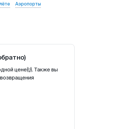
лёте
Аэропорты
обратно)
одной цене🙌. Также вы
у возвращения