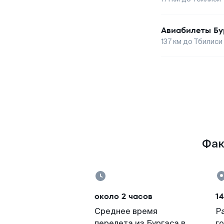
Авиабилеты
Бу
137
км до
Тбилиси
Фак
около 2 часов
14
Среднее время
Р
перелета из Бургаса в
г