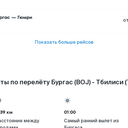
ргас
—
Гюмри
о
Показать больше рейсов
ты по перелёту Бургас (BOJ) - Тбилиси (
39 км
01:00
асстояние между
Самый ранний вылет из
ородами
Бургаса