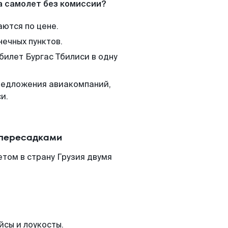
а самолет без комиссии?
аются по цене.
нечных пунктов.
билет Бургас Тбилиси в одну
редложения авиакомпаний,
и.
 пересадками
етом в страну Грузия двумя
йсы и лоукосты.