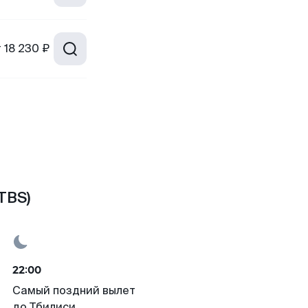
т
18 230 ₽
TBS)
22:00
Самый поздний вылет
до Тбилиси