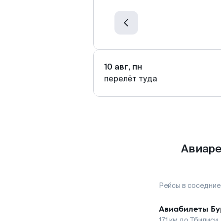
10 авг, пн
перелёт туда
Авиаре
Рейсы в соседние
Авиабилеты
Бу
171
км до
Тбилиси