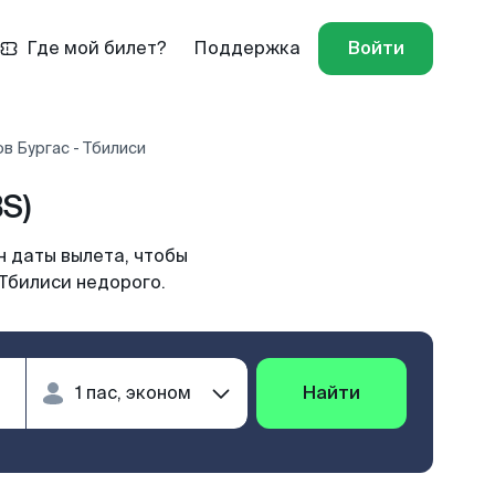
Где мой билет?
Поддержка
Войти
в Бургас - Тбилиси
S)
н даты вылета, чтобы
 Тбилиси недорого.
Найти