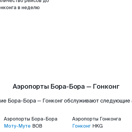
оличество рейсов до
онконга в неделю
Аэропорты Бора-Бора — Гонконг
ие Бора-Бора — Гонконг обслуживают следующие
Аэропорты
Бора-Бора
Аэропорты
Гонконга
Моту-Муте
BOB
Гонконг
HKG