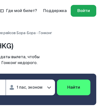
Где мой билет?
Поддержка
Войти
е рейсов Бора-Бора - Гонконг
HKG)
 даты вылета, чтобы
 Гонконг недорого.
Найти