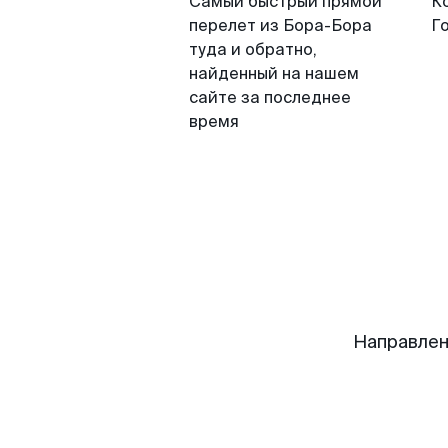
Самый быстрый прямой
К
перелет из Бора-Бора
Г
туда и обратно,
найденный на нашем
сайте за последнее
время
Направлен