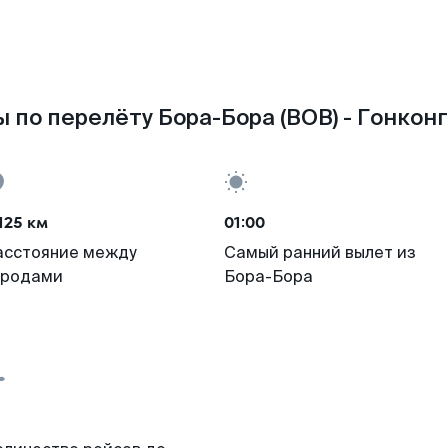
 по перелёту Бора-Бора (BOB) - Гонконг
125 км
01:00
асстояние между
Самый ранний вылет из
ородами
Бора-Бора