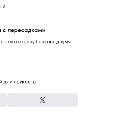
га.
и с пересадками
етом в страну Гонконг двумя
йсы и лоукосты.