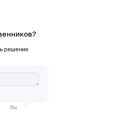
твенников?
ть решение
Вы