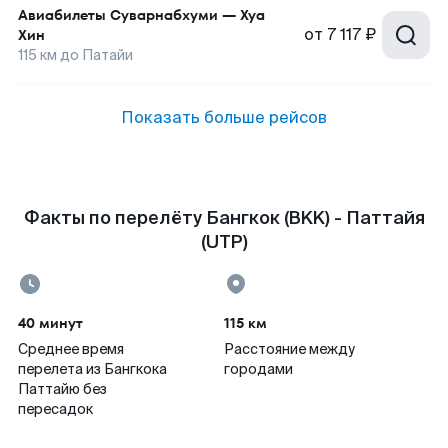
Авиабилеты
Суварнабхуми
—
Хуа
от
7 117 ₽
Хин
115
км до
Патайи
Показать больше рейсов
Факты по перелёту Бангкок (BKK) - Паттайя
(UTP)
40 минут
115 км
Среднее время
Расстояние между
перелета из Бангкока
городами
Паттайю без
пересадок