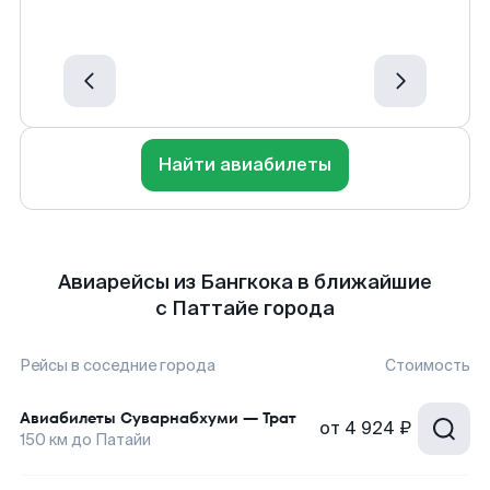
Найти авиабилеты
Авиарейсы из Бангкока в ближайшие
с Паттайе города
Рейсы в соседние города
Стоимость
Авиабилеты
Суварнабхуми
—
Трат
от
4 924 ₽
150
км до
Патайи