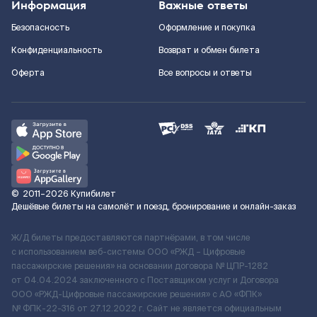
Информация
Важные ответы
Безопасность
Оформление и покупка
Конфиденциальность
Возврат и обмен билета
Оферта
Все вопросы и ответы
©
2011–2026
Купибилет
Дешёвые билеты на самолёт и поезд, бронирование и онлайн-заказ
Ж/Д билеты предоставляются партнёрами, в том числе
с использованием веб-системы ООО «РЖД – Цифровые
пассажирские решения» на основании договора № ЦПР-1282
от 04.04.2024 заключенного с Поставщиком услуг и Договора
ООО «РЖД-Цифровые пассажирские решения» c АО «ФПК»
№ ФПК-22-316 от 27.12.2022 г. Сайт не является официальным