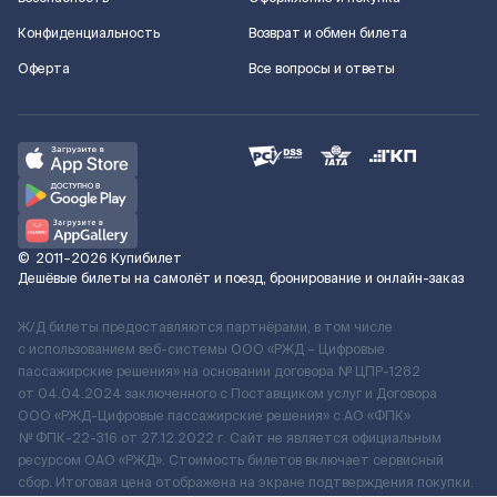
Конфиденциальность
Возврат и обмен билета
Оферта
Все вопросы и ответы
©
2011–2026
Купибилет
Дешёвые билеты на самолёт и поезд, бронирование и онлайн-заказ
Ж/Д билеты предоставляются партнёрами, в том числе
с использованием веб-системы ООО «РЖД – Цифровые
пассажирские решения» на основании договора № ЦПР-1282
от 04.04.2024 заключенного с Поставщиком услуг и Договора
ООО «РЖД-Цифровые пассажирские решения» c АО «ФПК»
№ ФПК-22-316 от 27.12.2022 г. Сайт не является официальным
ресурсом ОАО «РЖД». Стоимость билетов включает сервисный
сбор. Итоговая цена отображена на экране подтверждения покупки.