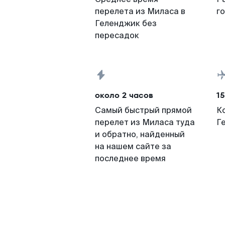
перелета из Миласа в
г
Геленджик без
пересадок
около 2 часов
15
Самый быстрый прямой
К
перелет из Миласа туда
Г
и обратно, найденный
на нашем сайте за
последнее время