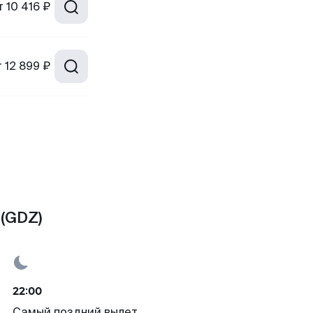
т
10 416 ₽
т
12 899 ₽
(GDZ)
22:00
Самый поздний вылет