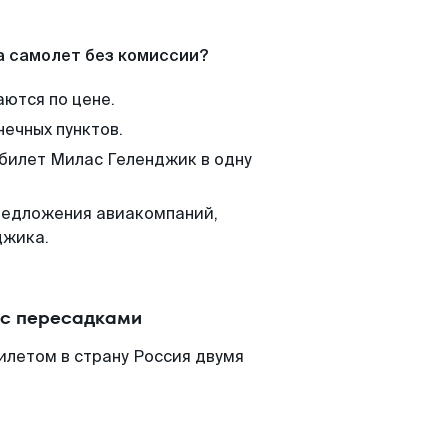
а самолет без комиссии?
аются по цене.
нечных пунктов.
 билет Милас Геленджик в одну
редложения авиакомпаний,
джика.
 с пересадками
илетом в страну Россия двумя