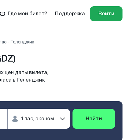
Где мой билет?
Поддержка
Войти
лас - Геленджик
GDZ)
х цен даты вылета,
иласа в Геленджик
Найти