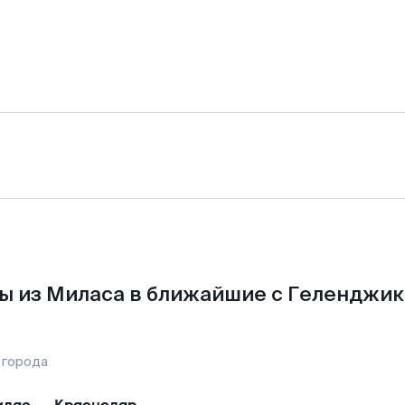
ы из Миласа в ближайшие с Геленджик
 города
илас
—
Краснодар