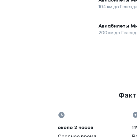
104
км до
Геленд
Авиабилеты
М
200
км до
Геленд
Факт
около 2 часов
11
Среднее время
Р