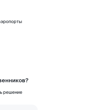
аэропорты
твенников?
ть решение