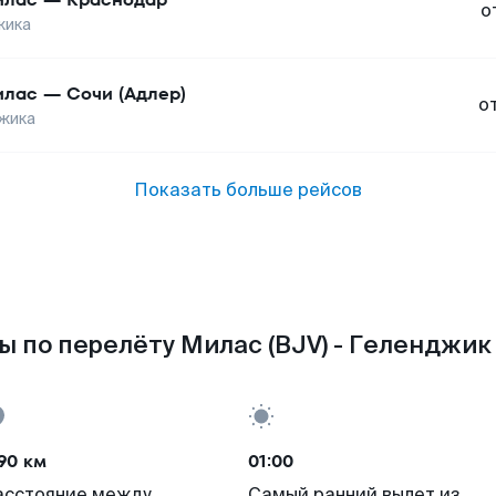
о
жика
илас
—
Сочи (Адлер)
о
жика
Показать больше рейсов
ы по перелёту Милас (BJV) - Геленджик 
90 км
01:00
асстояние между
Самый ранний вылет из