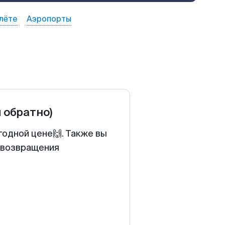
лёте
Аэропорты
и обратно)
годной цене🙌. Также вы
у возвращения