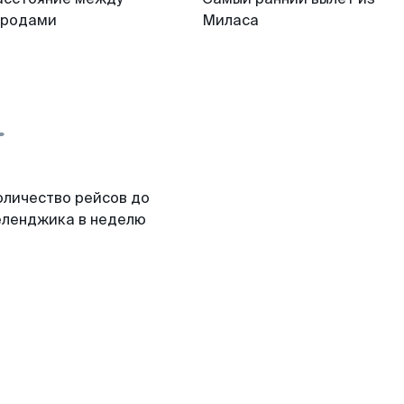
ородами
Миласа
оличество рейсов до
еленджика в неделю