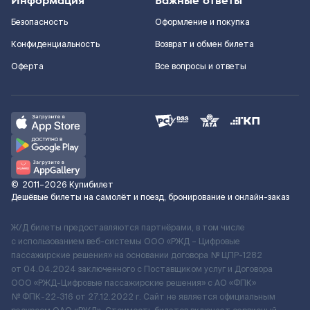
Информация
Важные ответы
Безопасность
Оформление и покупка
Конфиденциальность
Возврат и обмен билета
Оферта
Все вопросы и ответы
©
2011–2026
Купибилет
Дешёвые билеты на самолёт и поезд, бронирование и онлайн-заказ
Ж/Д билеты предоставляются партнёрами, в том числе
с использованием веб-системы ООО «РЖД – Цифровые
пассажирские решения» на основании договора № ЦПР-1282
от 04.04.2024 заключенного с Поставщиком услуг и Договора
ООО «РЖД-Цифровые пассажирские решения» c АО «ФПК»
№ ФПК-22-316 от 27.12.2022 г. Сайт не является официальным