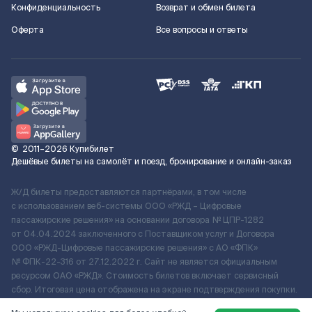
Конфиденциальность
Возврат и обмен билета
Оферта
Все вопросы и ответы
©
2011–2026
Купибилет
Дешёвые билеты на самолёт и поезд, бронирование и онлайн-заказ
Ж/Д билеты предоставляются партнёрами, в том числе
с использованием веб-системы ООО «РЖД – Цифровые
пассажирские решения» на основании договора № ЦПР-1282
от 04.04.2024 заключенного с Поставщиком услуг и Договора
ООО «РЖД-Цифровые пассажирские решения» c АО «ФПК»
№ ФПК-22-316 от 27.12.2022 г. Сайт не является официальным
ресурсом ОАО «РЖД». Стоимость билетов включает сервисный
сбор. Итоговая цена отображена на экране подтверждения покупки.
По вопросам рассмотрения обращений, жалоб, претензий граждан