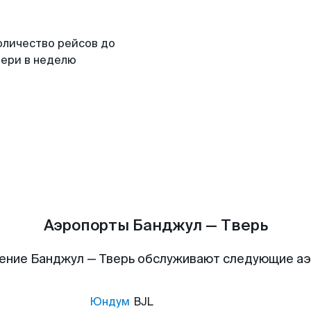
оличество рейсов до
вери в неделю
Аэропорты Банджул — Тверь
ение Банджул — Тверь обслуживают следующие а
Юндум
BJL