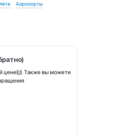
лёте
Аэропорты
братно)
й цене🙌. Также вы можете
звращения