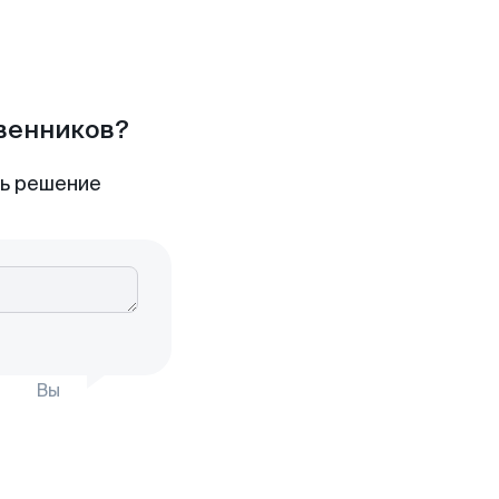
твенников?
ть решение
Вы