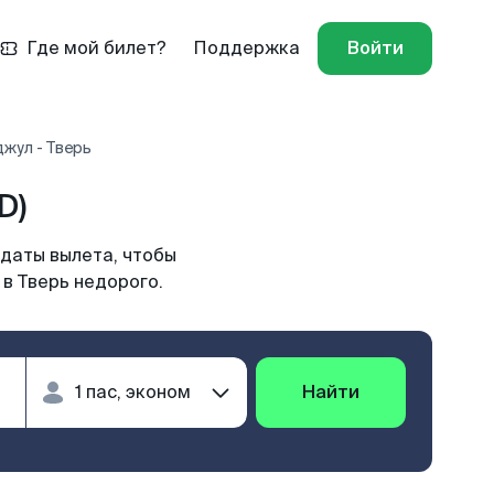
Где мой билет?
Поддержка
Войти
жул - Тверь
D)
 даты вылета, чтобы
в Тверь недорого.
Найти