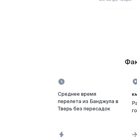
Фак
к
Среднее время
перелета из Банджула в
Р
Тверь без пересадок
г