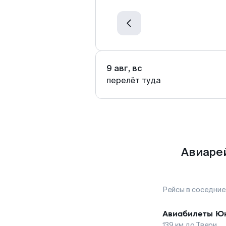
9 авг, вс
перелёт туда
Авиаре
Рейсы в соседние
Авиабилеты
Ю
139
км до
Твери