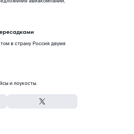
редложения авиакомпаний,
пересадками
том в страну Россия двумя
йсы и лоукосты.