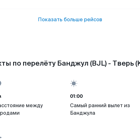
Показать больше рейсов
ты по перелёту Банджул (BJL) - Тверь (
м
01:00
асстояние между
Самый ранний вылет из
ородами
Банджула