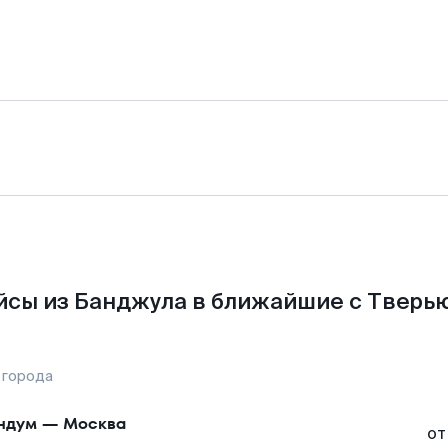
йсы из Банджула в ближайшие с Тверью
 города
ндум
—
Москва
от