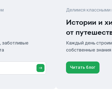
ом
Делимся классными
Истории и х
от путешест
, заботливые
Каждый день строим
та
собственные знания
Читать блог