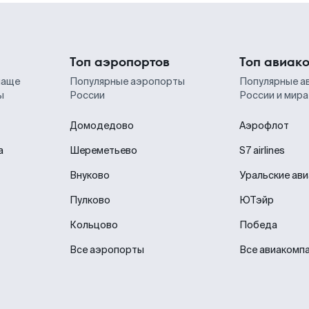
Топ аэропортов
Топ авиак
чаще
Популярные аэропорты
Популярные а
ы
России
России и мира
Домодедово
Аэрофлот
а
Шереметьево
S7 airlines
Внуково
Уральские ав
Пулково
ЮТэйр
Кольцово
Победа
Все аэропорты
Все авиакомп