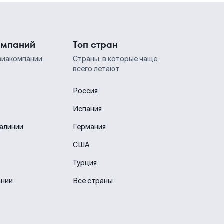
омпаний
Топ стран
виакомпании
Страны, в которые чаще
всего летают
Россия
Испания
иалинии
Германия
США
Турция
ании
Все страны