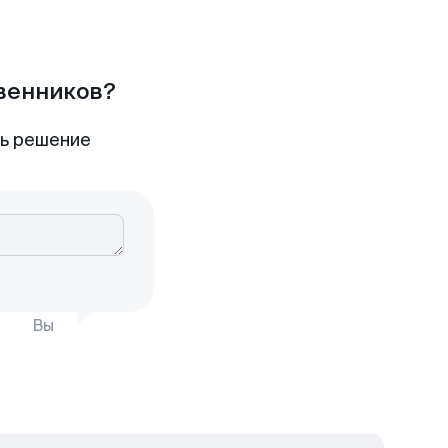
твенников?
ть решение
Вы