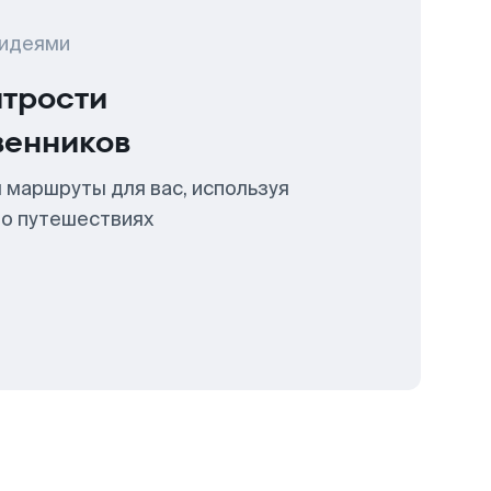
 идеями
итрости
венников
 маршруты для вас, используя
 о путешествиях