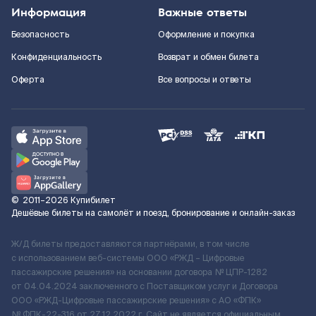
Информация
Важные ответы
Безопасность
Оформление и покупка
Конфиденциальность
Возврат и обмен билета
Оферта
Все вопросы и ответы
©
2011–2026
Купибилет
Дешёвые билеты на самолёт и поезд, бронирование и онлайн-заказ
Ж/Д билеты предоставляются партнёрами, в том числе
с использованием веб-системы ООО «РЖД – Цифровые
пассажирские решения» на основании договора № ЦПР-1282
от 04.04.2024 заключенного с Поставщиком услуг и Договора
ООО «РЖД-Цифровые пассажирские решения» c АО «ФПК»
№ ФПК-22-316 от 27.12.2022 г. Сайт не является официальным