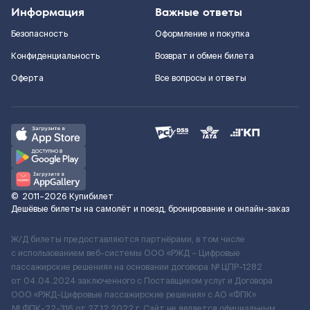
Информация
Важные ответы
Безопасность
Оформление и покупка
Конфиденциальность
Возврат и обмен билета
Оферта
Все вопросы и ответы
©
2011–2026
Купибилет
Дешёвые билеты на самолёт и поезд, бронирование и онлайн-заказ
Ж/Д билеты предоставляются партнёрами, в том числе
с использованием веб-системы ООО «РЖД – Цифровые
пассажирские решения» на основании договора № ЦПР-1282
от 04.04.2024 заключенного с Поставщиком услуг и Договора
ООО «РЖД-Цифровые пассажирские решения» c АО «ФПК»
№ ФПК-22-316 от 27.12.2022 г. Сайт не является официальным