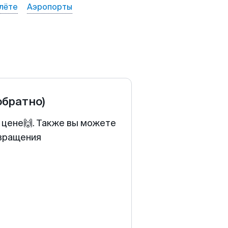
лёте
Аэропорты
обратно)
 цене🙌. Также вы можете
звращения