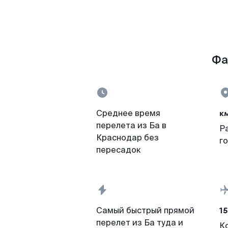
Фа
к
Среднее время
перелета из Ба в
Р
Краснодар без
г
пересадок
15
Самый быстрый прямой
перелет из Ба туда и
К