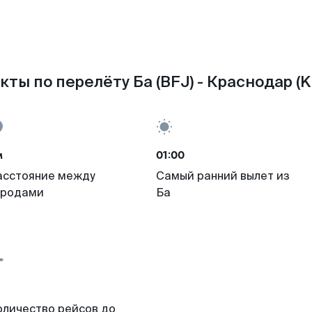
кты по перелёту Ба (BFJ) - Краснодар (K
м
01:00
асстояние между
Самый ранний вылет из
ородами
Ба
оличество рейсов до