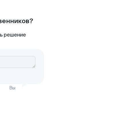
твенников?
ть решение
Вы