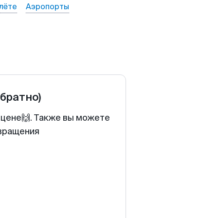
лёте
Аэропорты
обратно)
 цене🙌. Также вы можете
звращения