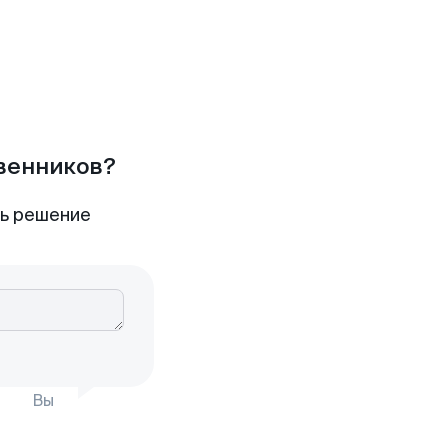
твенников?
ть решение
Вы