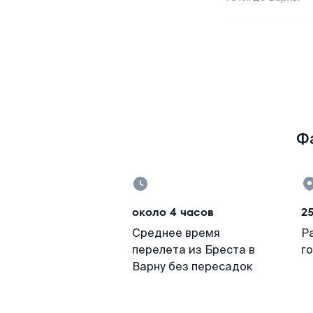
Фа
около 4 часов
2
Среднее время
Р
перелета из Бреста в
г
Варну без пересадок