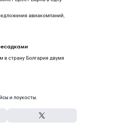
редложения авиакомпаний,
ересадками
м в страну Болгария двумя
йсы и лоукосты.