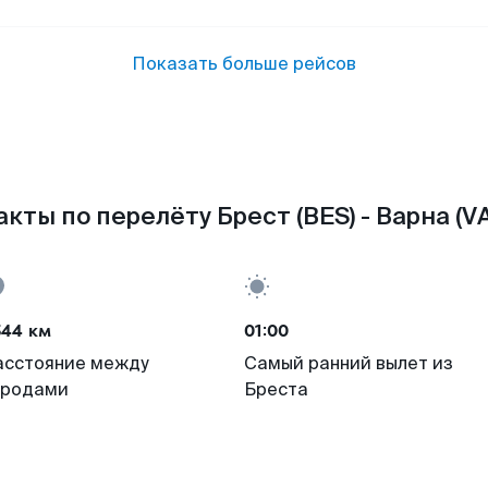
Показать больше рейсов
кты по перелёту Брест (BES) - Варна (V
544 км
01:00
асстояние между
Самый ранний вылет из
ородами
Бреста