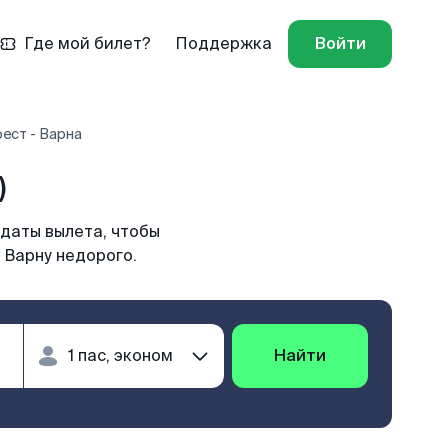
Где мой билет?
Поддержка
Войти
ест - Варна
)
 даты вылета, чтобы
 Варну недорого.
Найти