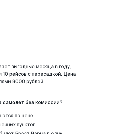
вает выгодные месяца в году,
 10 рейсов с пересадкой. Цена
елями 9000 рублей
а самолет без комиссии?
аются по цене.
нечных пунктов.
билет Брест Варна в одну