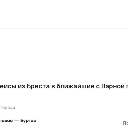
ейсы из Бреста в ближайшие с Варной 
 города
павас
—
Бургас
П