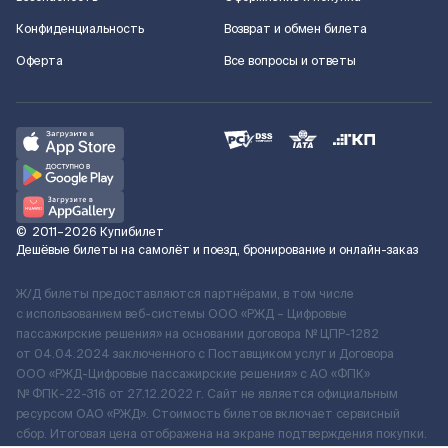
Конфиденциальность
Возврат и обмен билета
Оферта
Все вопросы и ответы
©
2011–2026
Купибилет
Дешёвые билеты на самолёт и поезд, бронирование и онлайн-заказ
Ж/Д билеты предоставляются партнёрами, в том числе
с использованием веб-системы ООО «РЖД – Цифровые
пассажирские решения» на основании договора № ЦПР-1282
от 04.04.2024 заключенного с Поставщиком услуг и Договора
ООО «РЖД-Цифровые пассажирские решения» c АО «ФПК»
№ ФПК-22-316 от 27.12.2022 г. Сайт не является официальным
ресурсом ОАО «РЖД». Стоимость билетов включает сервисный
сбор. Итоговая цена отображена на экране подтверждения покупки.