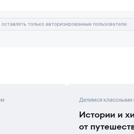
ом
Делимся классными
Истории и х
от путешест