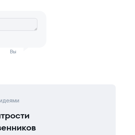
Вы
 идеями
итрости
венников