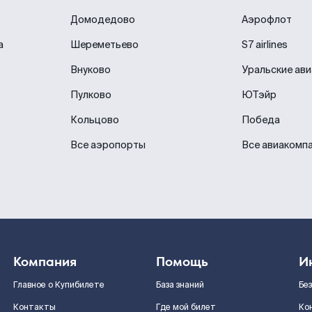
Домодедово
Аэрофлот
а
Шереметьево
S7 airlines
Внуково
Уральские ав
Пулково
ЮТэйр
Кольцово
Победа
Все аэропорты
Все авиакомп
Компания
Помощь
И
Главное о Купибилете
База знаний
Бе
Контакты
Где мой билет
Ко