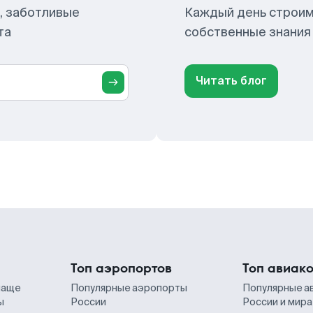
, заботливые
Каждый день строим
та
собственные знания
Читать блог
Топ аэропортов
Топ авиак
чаще
Популярные аэропорты
Популярные а
ы
России
России и мира