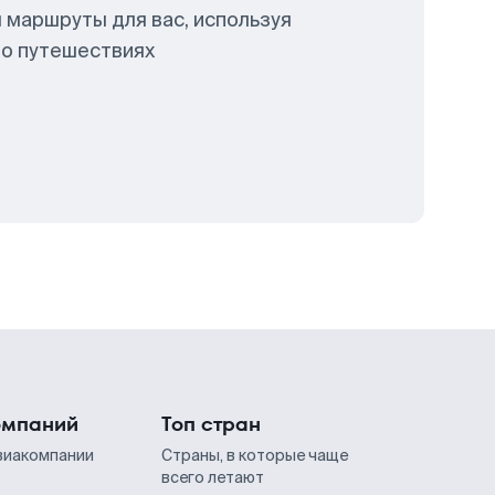
 маршруты для вас, используя
 о путешествиях
омпаний
Топ стран
виакомпании
Страны, в которые чаще
всего летают