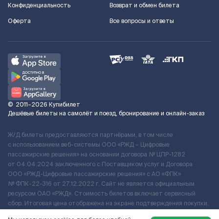
Конфиденциальность
Возврат и обмен билета
Оферта
Все вопросы и ответы
©
2011–2026
Купибилет
Дешёвые билеты на самолёт и поезд, бронирование и онлайн-заказ
Ж/Д билеты предоставляются партнёрами, в том числе
с использованием веб-системы ООО «РЖД – Цифровые
пассажирские решения» на основании договора № ЦПР-1282
от 04.04.2024 заключенного с Поставщиком услуг и Договора
ООО «РЖД-Цифровые пассажирские решения» c АО «ФПК»
№ ФПК-22-316 от 27.12.2022 г. Сайт не является официальным
ресурсом ОАО «РЖД». Стоимость билетов включает сервисный
сбор. Итоговая цена отображена на экране подтверждения покупки.
По вопросам рассмотрения обращений, жалоб, претензий граждан