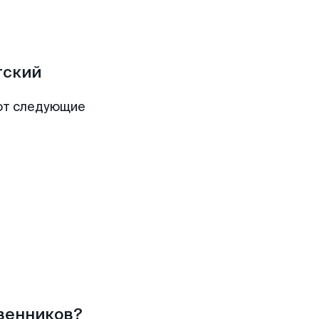
тский
ют следующие
твенников?