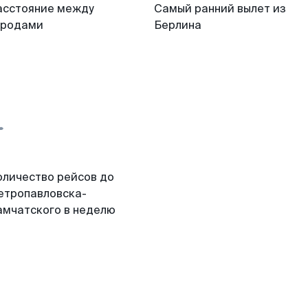
асстояние между
Самый ранний вылет из
ородами
Берлина
оличество рейсов до
етропавловска-
амчатского в неделю