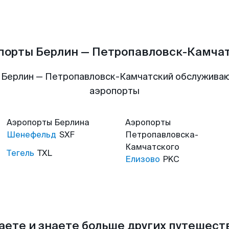
порты Берлин — Петропавловск-Камча
 Берлин — Петропавловск-Камчатский обслужива
аэропорты
Аэропорты
Берлина
Аэропорты
Шенефельд
SXF
Петропавловска-
Камчатского
Тегель
TXL
Елизово
PKC
аете и знаете больше других путешес