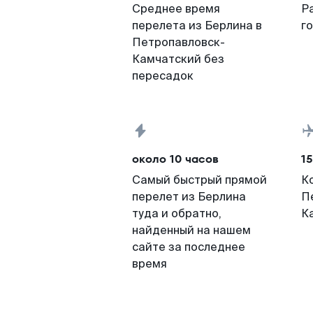
Среднее время
Р
перелета из Берлина в
г
Петропавловск-
Камчатский без
пересадок
около 10 часов
15
Самый быстрый прямой
К
перелет из Берлина
П
туда и обратно,
К
найденный на нашем
сайте за последнее
время