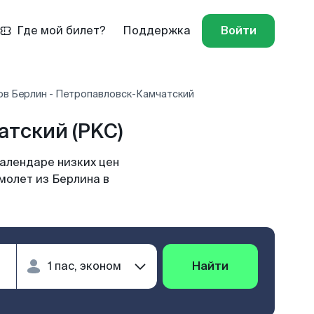
Где мой билет?
Поддержка
Войти
ов Берлин - Петропавловск-Камчатский
тский (PKC)
алендаре низких цен
молет из Берлина в
Найти