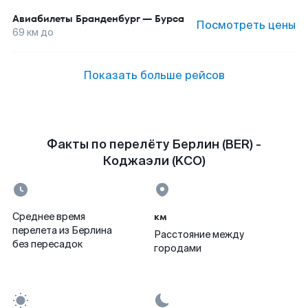
Авиабилеты
Бранденбург
—
Бурса
Посмотреть цены
69
км до
Показать больше рейсов
Факты по перелёту Берлин (BER) -
Коджаэли (KCO)
км
Среднее время
перелета из Берлина
Расстояние между
без пересадок
городами