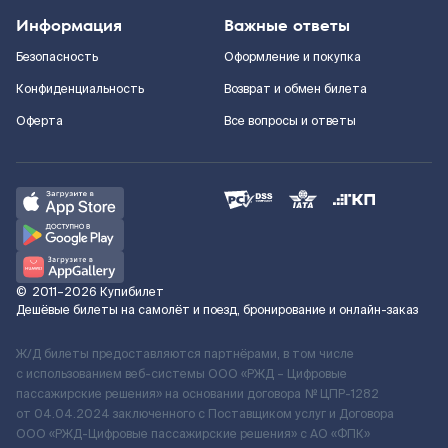
Информация
Важные ответы
Безопасность
Оформление и покупка
Конфиденциальность
Возврат и обмен билета
Оферта
Все вопросы и ответы
©
2011–2026
Купибилет
Дешёвые билеты на самолёт и поезд, бронирование и онлайн-заказ
Ж/Д билеты предоставляются партнёрами, в том числе
с использованием веб-системы ООО «РЖД – Цифровые
пассажирские решения» на основании договора № ЦПР-1282
от 04.04.2024 заключенного с Поставщиком услуг и Договора
ООО «РЖД-Цифровые пассажирские решения» c АО «ФПК»