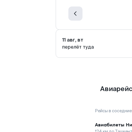
11 авг, вт
перелёт туда
Авиарейс
Рейсы в соседние
Авиабилеты
Ни
124
км до
Ташкен