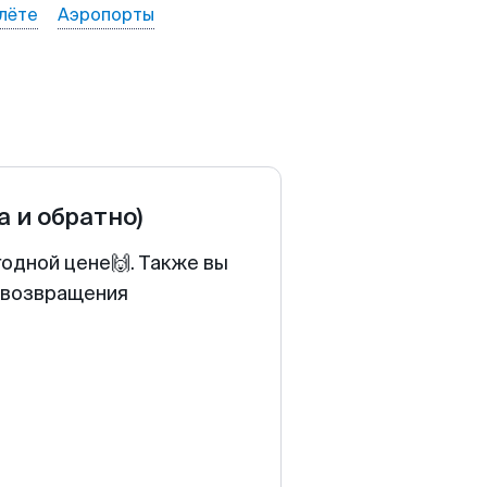
лёте
Аэропорты
а и обратно)
годной цене🙌. Также вы
у возвращения