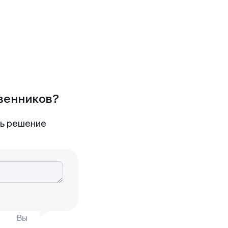
твенников?
ть решение
Вы