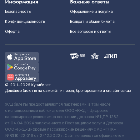
Информация
Важные ответы
Безопасность
Оформление и покупка
Конфиденциальность
Возврат и обмен билета
Оферта
Все вопросы и ответы
©
2011–2026
Купибилет
Дешёвые билеты на самолёт и поезд, бронирование и онлайн-заказ
Ж/Д билеты предоставляются партнёрами, в том числе
с использованием веб-системы ООО «РЖД – Цифровые
пассажирские решения» на основании договора № ЦПР-1282
от 04.04.2024 заключенного с Поставщиком услуг и Договора
ООО «РЖД-Цифровые пассажирские решения» c АО «ФПК»
№ ФПК-22-316 от 27.12.2022 г. Сайт не является официальным