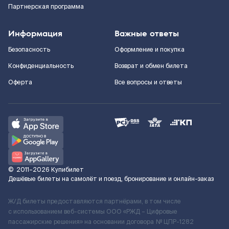
Партнерская программа
Информация
Важные ответы
Безопасность
Оформление и покупка
Конфиденциальность
Возврат и обмен билета
Оферта
Все вопросы и ответы
©
2011–2026
Купибилет
Дешёвые билеты на самолёт и поезд, бронирование и онлайн-заказ
Ж/Д билеты предоставляются партнёрами, в том числе
с использованием веб-системы ООО «РЖД – Цифровые
пассажирские решения» на основании договора № ЦПР-1282