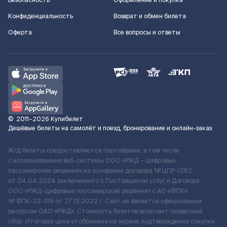
Безопасность
Оформление и покупка
Конфиденциальность
Возврат и обмен билета
Оферта
Все вопросы и ответы
©
2011–2026
Купибилет
Дешёвые билеты на самолёт и поезд, бронирование и онлайн-заказ
Ж/Д билеты предоставляются партнёрами, в том числе
с использованием веб-системы ООО «РЖД – Цифровые
пассажирские решения» на основании договора № ЦПР-1282
от 04.04.2024 заключенного с Поставщиком услуг и Договора
ООО «РЖД-Цифровые пассажирские решения» c АО «ФПК»
№ ФПК-22-316 от 27.12.2022 г. Сайт не является официальным
ресурсом ОАО «РЖД». Стоимость билетов включает сервисный
сбор. Итоговая цена отображена на экране подтверждения покупки.