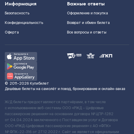
Информация
Важные ответы
Безопасность
Оформление и покупка
Конфиденциальность
Возврат и обмен билета
Оферта
Все вопросы и ответы
©
2011–2026
Купибилет
Дешёвые билеты на самолёт и поезд, бронирование и онлайн-заказ
Ж/Д билеты предоставляются партнёрами, в том числе
с использованием веб-системы ООО «РЖД – Цифровые
пассажирские решения» на основании договора № ЦПР-1282
от 04.04.2024 заключенного с Поставщиком услуг и Договора
ООО «РЖД-Цифровые пассажирские решения» c АО «ФПК»
№ ФПК-22-316 от 27.12.2022 г. Сайт не является официальным