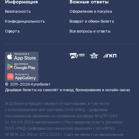
Информация
Важные ответы
Безопасность
Оформление и покупка
Конфиденциальность
Возврат и обмен билета
Оферта
Все вопросы и ответы
©
2011–2026
Купибилет
Дешёвые билеты на самолёт и поезд, бронирование и онлайн-заказ
Ж/Д билеты предоставляются партнёрами, в том числе
с использованием веб-системы ООО «РЖД – Цифровые
пассажирские решения» на основании договора № ЦПР-1282
от 04.04.2024 заключенного с Поставщиком услуг и Договора
ООО «РЖД-Цифровые пассажирские решения» c АО «ФПК»
№ ФПК-22-316 от 27.12.2022 г. Сайт не является официальным