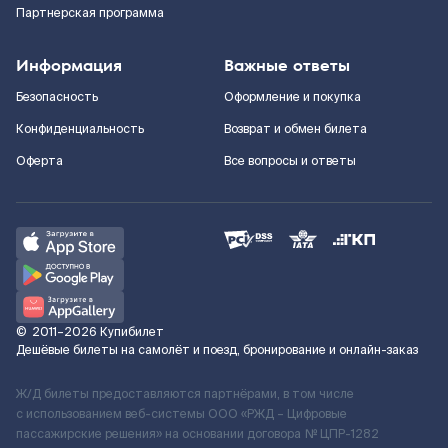
Партнерская программа
Информация
Важные ответы
Безопасность
Оформление и покупка
Конфиденциальность
Возврат и обмен билета
Оферта
Все вопросы и ответы
©
2011–2026
Купибилет
Дешёвые билеты на самолёт и поезд, бронирование и онлайн-заказ
Ж/Д билеты предоставляются партнёрами, в том числе
с использованием веб-системы ООО «РЖД – Цифровые
пассажирские решения» на основании договора № ЦПР-1282