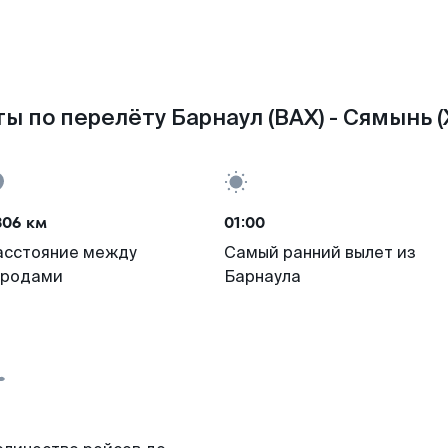
ы по перелёту Барнаул (BAX) - Сямынь 
306 км
01:00
асстояние между
Самый ранний вылет из
ородами
Барнаула