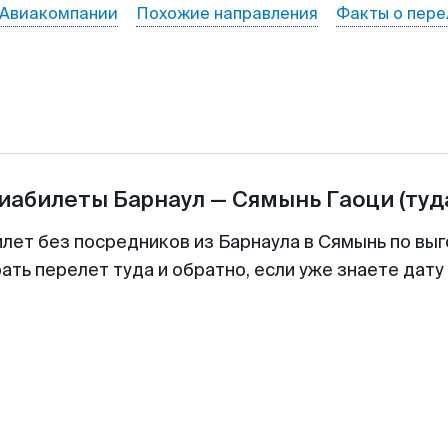
Авиакомпании
Похожие направления
Факты о пере
виабилеты
Барнаул
—
Сямынь Гаоци
(туд
илет без посредников из Барнаула в Сямынь по выг
ть перелет туда и обратно, если уже знаете дат