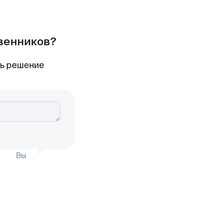
твенников?
ть решение
Вы