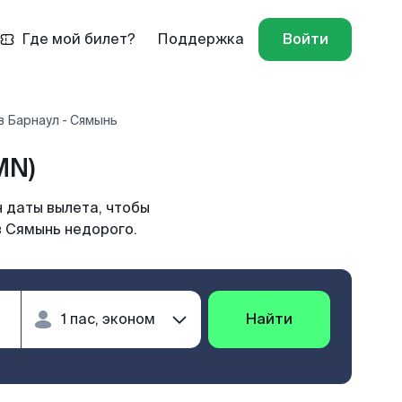
Где мой билет?
Поддержка
Войти
 Барнаул - Сямынь
MN)
 даты вылета, чтобы
в Сямынь недорого.
Найти