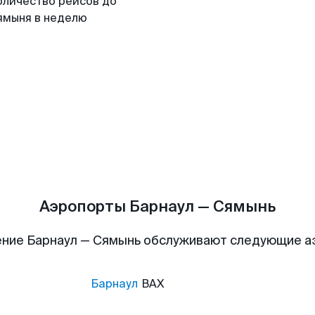
оличество рейсов до
ямыня в неделю
Аэропорты Барнаул — Сямынь
ние Барнаул — Сямынь обслуживают следующие 
Барнаул
BAX