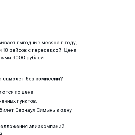
зывает выгодные месяца в году,
 10 рейсов с пересадкой. Цена
елями 9000 рублей
а самолет без комиссии?
аются по цене.
нечных пунктов.
 билет Барнаул Сямынь в одну
редложения авиакомпаний,
я.