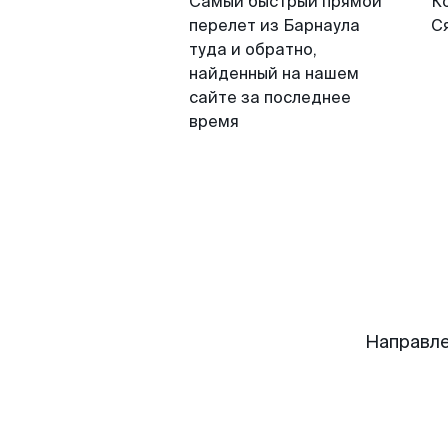
Самый быстрый прямой
К
перелет из Барнаула
С
туда и обратно,
найденный на нашем
сайте за последнее
время
Направле