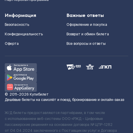
Информация
Важные ответы
Безопасность
Оформление и покупка
Конфиденциальность
Возврат и обмен билета
Оферта
Все вопросы и ответы
©
2011–2026
Купибилет
Дешёвые билеты на самолёт и поезд, бронирование и онлайн-заказ
Ж/Д билеты предоставляются партнёрами, в том числе
с использованием веб-системы ООО «РЖД – Цифровые
пассажирские решения» на основании договора № ЦПР-1282
от 04.04.2024 заключенного с Поставщиком услуг и Договора