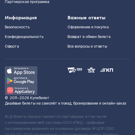
Партнерская программа
Информация
Важные ответы
Безопасность
Оформление и покупка
Конфиденциальность
Возврат и обмен билета
Оферта
Все вопросы и ответы
©
2011–2026
Купибилет
Дешёвые билеты на самолёт и поезд, бронирование и онлайн-заказ
Ж/Д билеты предоставляются партнёрами, в том числе
с использованием веб-системы ООО «РЖД – Цифровые
пассажирские решения» на основании договора № ЦПР-1282
от 04.04.2024 заключенного с Поставщиком услуг и Договора