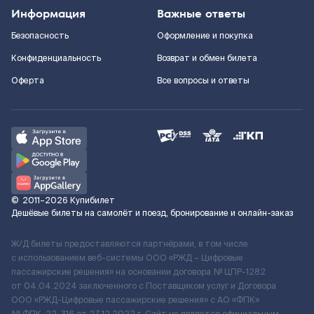
Информация
Важные ответы
Безопасность
Оформление и покупка
Конфиденциальность
Возврат и обмен билета
Оферта
Все вопросы и ответы
©
2011–2026
Купибилет
Дешёвые билеты на самолёт и поезд, бронирование и онлайн-заказ
Ж/Д билеты предоставляются партнёрами, в том числе
с использованием веб-системы ООО «РЖД – Цифровые
пассажирские решения» на основании договора № ЦПР-1282
от 04.04.2024 заключенного с Поставщиком услуг и Договора
ООО «РЖД-Цифровые пассажирские решения» c АО «ФПК»