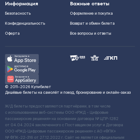
Информация
Важные ответы
Безопасность
Оформление и покупка
Конфиденциальность
Возврат и обмен билета
Оферта
Все вопросы и ответы
©
2011–2026
Купибилет
Дешёвые билеты на самолёт и поезд, бронирование и онлайн-заказ
Ж/Д билеты предоставляются партнёрами, в том числе
с использованием веб-системы ООО «РЖД – Цифровые
пассажирские решения» на основании договора № ЦПР-1282
от 04.04.2024 заключенного с Поставщиком услуг и Договора
ООО «РЖД-Цифровые пассажирские решения» c АО «ФПК»
№ ФПК-22-316 от 27.12.2022 г. Сайт не является официальным