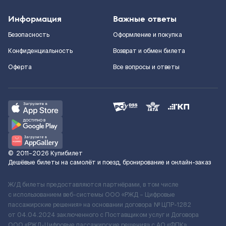
Информация
Важные ответы
Безопасность
Оформление и покупка
Конфиденциальность
Возврат и обмен билета
Оферта
Все вопросы и ответы
©
2011–2026
Купибилет
Дешёвые билеты на самолёт и поезд, бронирование и онлайн-заказ
Ж/Д билеты предоставляются партнёрами, в том числе
с использованием веб-системы ООО «РЖД – Цифровые
пассажирские решения» на основании договора № ЦПР-1282
от 04.04.2024 заключенного с Поставщиком услуг и Договора
ООО «РЖД-Цифровые пассажирские решения» c АО «ФПК»