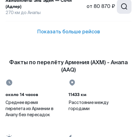
Авиабилеты
Эль Эден
—
Сочи
от
80 870 ₽
(Адлер)
270
км до
Анапы
Показать больше рейсов
Факты по перелёту Армения (AXM) - Анапа
(AAQ)
около 14 часов
11433 км
Среднее время
Расстояние между
перелета из Армении в
городами
Анапу без пересадок