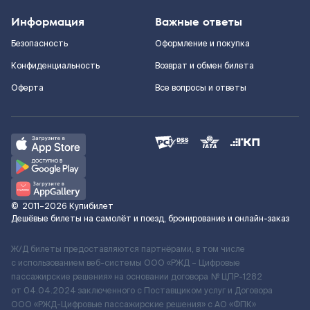
Информация
Важные ответы
Безопасность
Оформление и покупка
Конфиденциальность
Возврат и обмен билета
Оферта
Все вопросы и ответы
©
2011–2026
Купибилет
Дешёвые билеты на самолёт и поезд, бронирование и онлайн-заказ
Ж/Д билеты предоставляются партнёрами, в том числе
с использованием веб-системы ООО «РЖД – Цифровые
пассажирские решения» на основании договора № ЦПР-1282
от 04.04.2024 заключенного с Поставщиком услуг и Договора
ООО «РЖД-Цифровые пассажирские решения» c АО «ФПК»