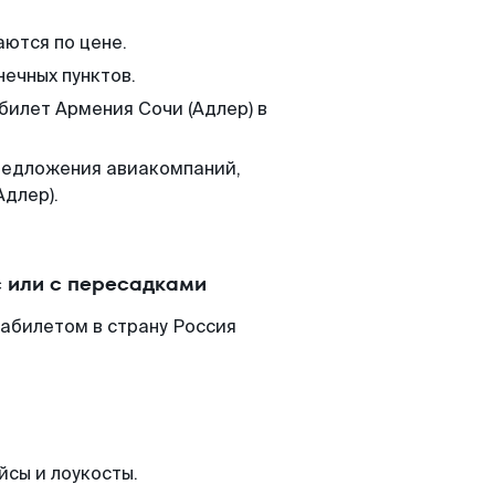
аются по цене.
нечных пунктов.
билет Армения Сочи (Адлер) в
редложения авиакомпаний,
Адлер).
 или с пересадками
иабилетом в страну Россия
йсы и лоукосты.