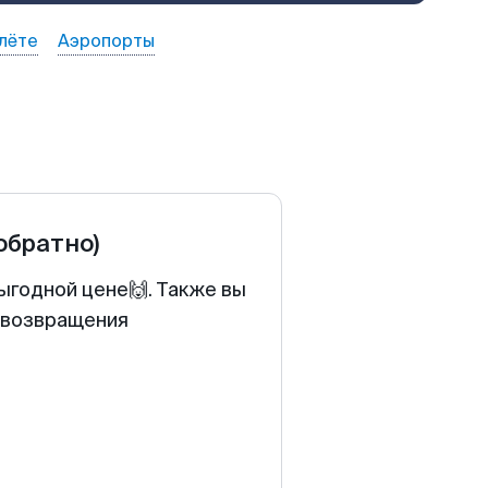
лёте
Аэропорты
 обратно)
выгодной цене🙌. Также вы
у возвращения