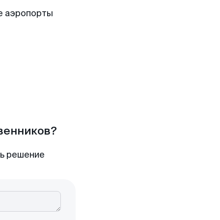
е аэропорты
твенников?
ть решение