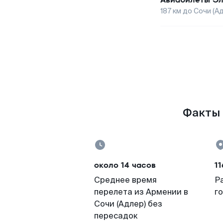
187
км до
Сочи (А
Факты 
около 14 часов
11
Среднее время
Р
перелета из Армении в
г
Сочи (Адлер) без
пересадок