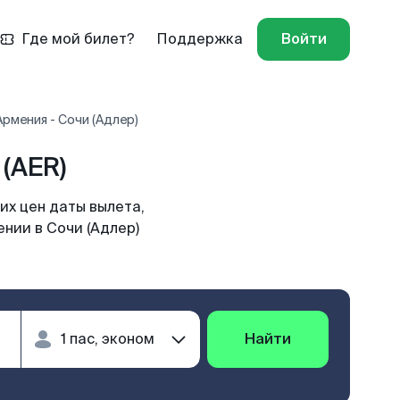
Где мой билет?
Поддержка
Войти
рмения - Сочи (Адлер)
(AER)
их цен даты вылета,
нии в Сочи (Адлер)
Найти