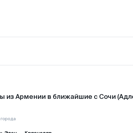
ы из Армении в ближайшие с Сочи (Адле
 города
ь Эден
—
Краснодар