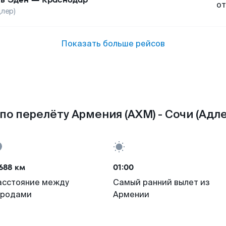
от
длер)
Показать больше рейсов
по перелёту Армения (AXM) - Сочи (Адлер
688 км
01:00
асстояние между
Самый ранний вылет из
ородами
Армении