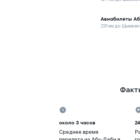
Авиабилеты
Аб
231
км до
Шымкен
Факты
около 3 часов
24
Среднее время
Р
перелета из Абу-Даби в
г