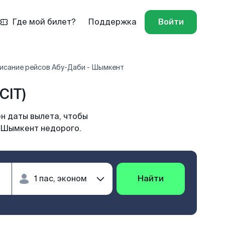
Где мой билет?
Поддержка
Войти
исание рейсов Абу-Даби - Шымкент
CIT)
н даты вылета, чтобы
в Шымкент недорого.
Найти