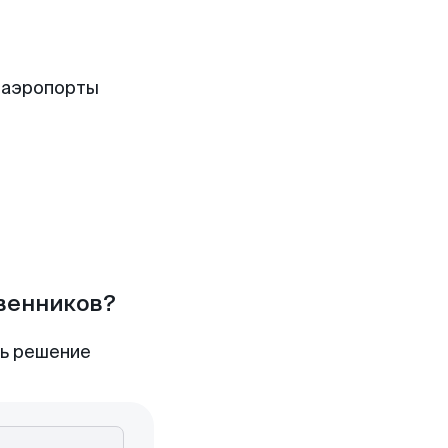
 аэропорты
твенников?
ть решение