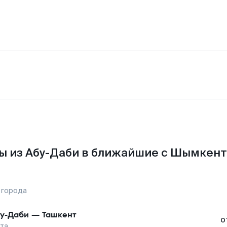
ы из Абу-Даби в ближайшие с Шымкент
 города
у-Даби
—
Ташкент
о
та