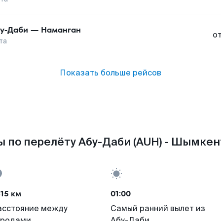
у-Даби
—
Наманган
о
та
Показать больше рейсов
 по перелёту Абу-Даби (AUH) - Шымкент
15 км
01:00
асстояние между
Самый ранний вылет из
ородами
Абу-Даби