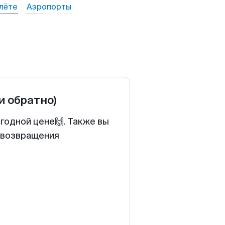
лёте
Аэропорты
и обратно)
годной цене🙌. Также вы
у возвращения