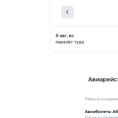
9 авг, вс
перелёт туда
Авиарейс
Рейсы в соседние
Авиабилеты
Аб
124
км до
Шымкен