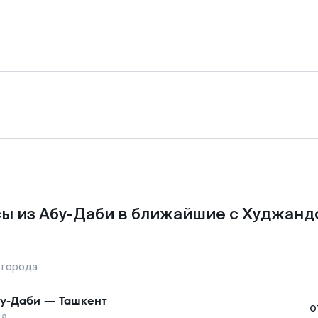
ы из Абу-Даби в ближайшие с Худжанд
 города
у-Даби
—
Ташкент
о
да