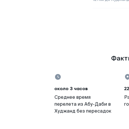
Факты
около 3 часов
2
Среднее время
Р
перелета из Абу-Даби в
г
Худжанд без пересадок