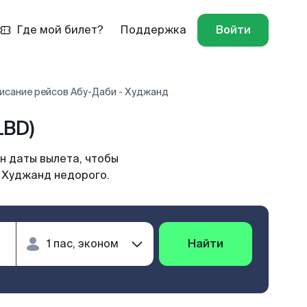
Где мой билет?
Поддержка
Войти
исание рейсов Абу-Даби - Худжанд
LBD)
н даты вылета, чтобы
в Худжанд недорого.
Найти