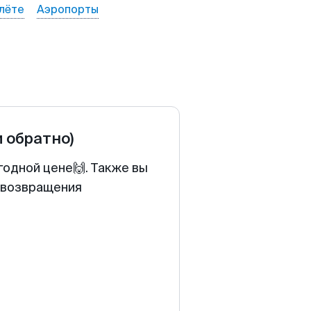
лёте
Аэропорты
и обратно)
годной цене🙌. Также вы
у возвращения