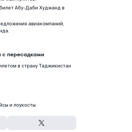
 билет Абу-Даби Худжанд в
редложения авиакомпаний,
нда.
и с пересадками
илетом в страну Таджикистан
йсы и лоукосты.