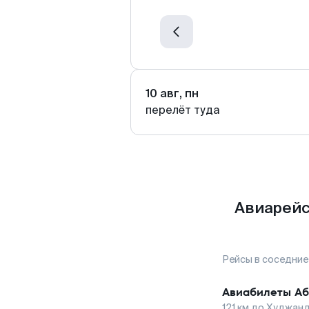
10 авг, пн
перелёт туда
Авиарейс
Рейсы в соседние
Авиабилеты
Аб
121
км до
Худжан