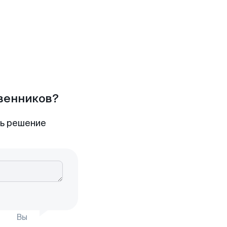
твенников?
ть решение
Вы