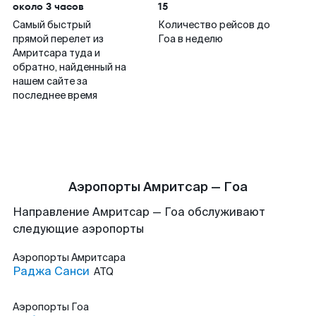
около 3 часов
15
Самый быстрый
Количество рейсов до
прямой перелет из
Гоа в неделю
Амритсара туда и
обратно, найденный на
нашем сайте за
последнее время
Аэропорты Амритсар — Гоа
Направление Амритсар — Гоа обслуживают
следующие аэропорты
Аэропорты
Амритсара
Раджа Санси
ATQ
Аэропорты
Гоа