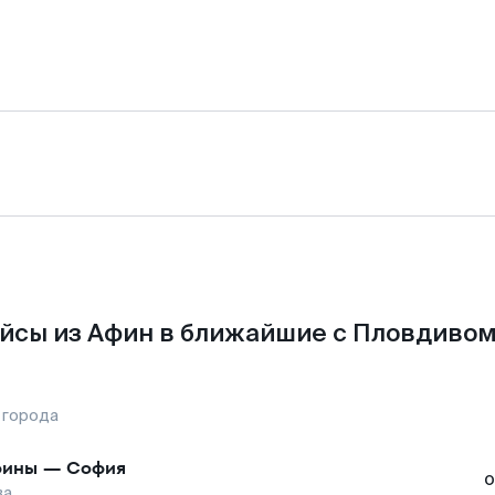
йсы из Афин в ближайшие с Пловдивом
 города
фины
—
София
о
ва