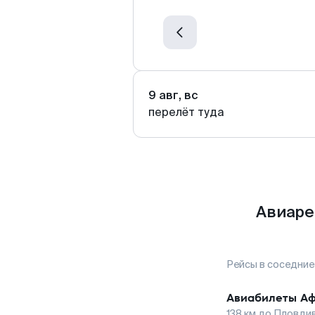
9 авг, вс
перелёт туда
Авиаре
Рейсы в соседние
Авиабилеты
А
138
км до
Пловди