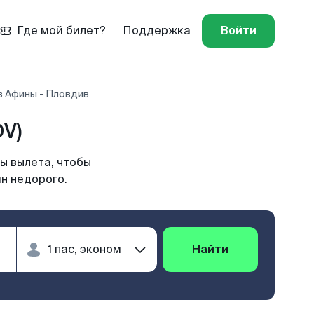
Где мой билет?
Поддержка
Войти
в Афины - Пловдив
V)
ы вылета, чтобы
н недорого.
Найти