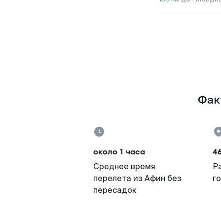
Фак
около 1 часа
4
Среднее время
Р
перелета из Афин без
г
пересадок