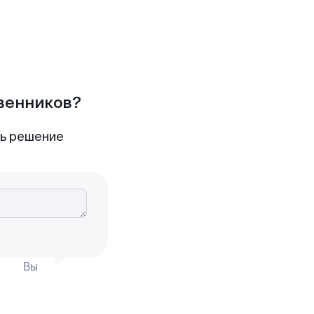
твенников?
ть решение
Вы