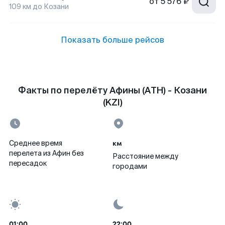
от
5 576 ₽
109
км до
Козани
Показать больше рейсов
Факты по перелёту Афины (ATH) - Козани
(KZI)
км
Среднее время
перелета из Афин без
Расстояние между
пересадок
городами
01:00
22:00