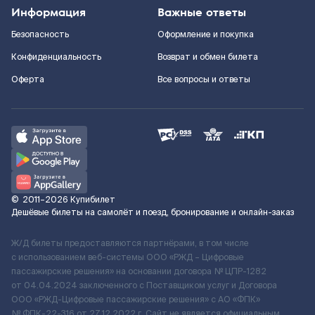
Информация
Важные ответы
Безопасность
Оформление и покупка
Конфиденциальность
Возврат и обмен билета
Оферта
Все вопросы и ответы
©
2011–2026
Купибилет
Дешёвые билеты на самолёт и поезд, бронирование и онлайн-заказ
Ж/Д билеты предоставляются партнёрами, в том числе
с использованием веб-системы ООО «РЖД – Цифровые
пассажирские решения» на основании договора № ЦПР-1282
от 04.04.2024 заключенного с Поставщиком услуг и Договора
ООО «РЖД-Цифровые пассажирские решения» c АО «ФПК»
№ ФПК-22-316 от 27.12.2022 г. Сайт не является официальным