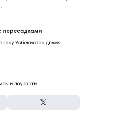
.
 с пересадками
страну Узбекистан двумя
йсы и лоукосты.