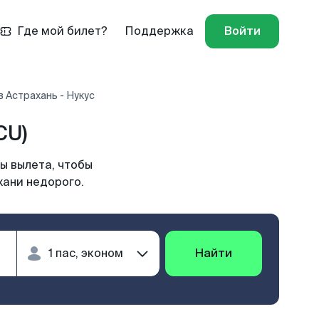
Где мой билет?
Поддержка
Войти
 Астрахань - Нукус
CU)
ы вылета, чтобы
хани недорого.
Найти