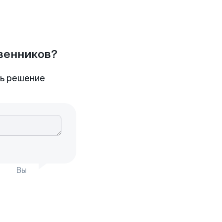
твенников?
ть решение
Вы