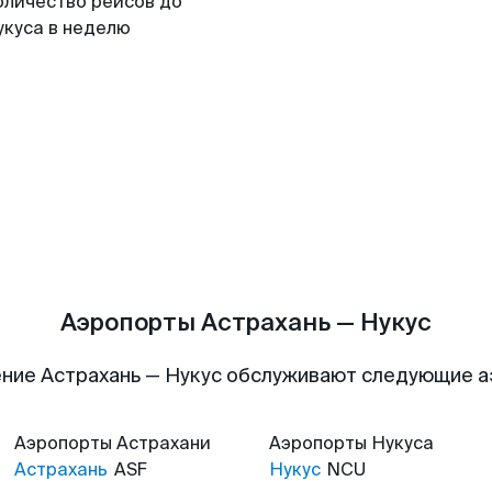
оличество рейсов до
укуса в неделю
Аэропорты Астрахань — Нукус
ние Астрахань — Нукус обслуживают следующие 
Аэропорты
Астрахани
Аэропорты
Нукуса
Астрахань
ASF
Нукус
NCU