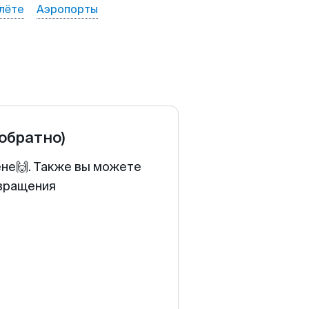
лёте
Аэропорты
 обратно)
ене🙌. Также вы можете
звращения