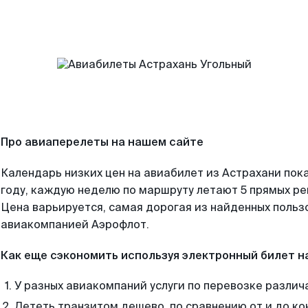
Про авиаперелеты на нашем сайте
Календарь низких цен на авиабилет из Астрахани пок
году, каждую неделю по маршруту летают 5 прямых рей
Цена варьируется, самая дорогая из найденных поль
авиакомпанией Аэрофлот.
Как еще сэкономить используя электронный билет н
У разных авиакомпаний услуги по перевозке различ
Лететь транзитом дешево, по сравнению от и до ко