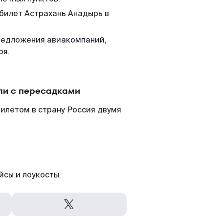
 билет Астрахань Анадырь в
редложения авиакомпаний,
ря.
ли с пересадками
илетом в страну Россия двумя
йсы и лоукосты.