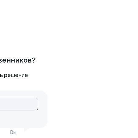
твенников?
ть решение
Вы