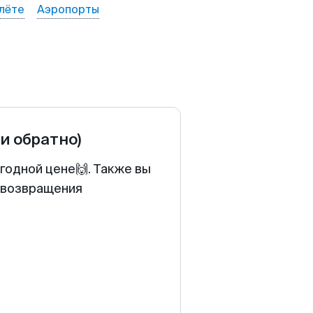
лёте
Аэропорты
 и обратно)
годной цене🙌. Также вы
у возвращения