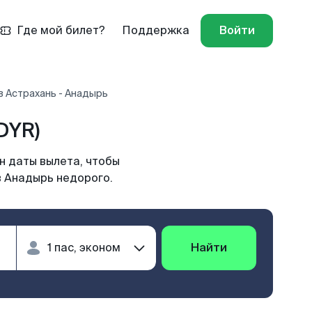
Где мой билет?
Поддержка
Войти
в Астрахань - Анадырь
DYR)
н даты вылета, чтобы
в Анадырь недорого.
Найти