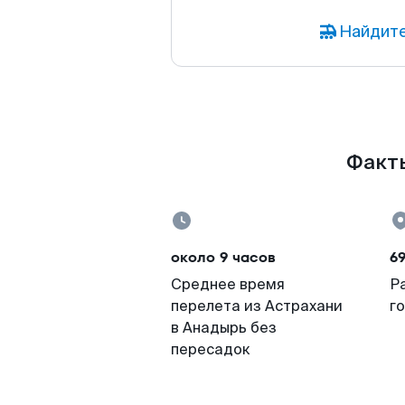
Найдите
Факты
около 9 часов
6
Среднее время
Р
перелета из Астрахани
г
в Анадырь без
пересадок