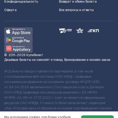
Конфиденциальность
Возврат и обмен билета
Оферта
Все вопросы и ответы
©
2011–2026
Купибилет
Дешёвые билеты на самолёт и поезд, бронирование и онлайн-заказ
Ж/Д билеты предоставляются партнёрами, в том числе
с использованием веб-системы ООО «РЖД – Цифровые
пассажирские решения» на основании договора № ЦПР-1282
от 04.04.2024 заключенного с Поставщиком услуг и Договора
ООО «РЖД-Цифровые пассажирские решения» c АО «ФПК»
№ ФПК-22-316 от 27.12.2022 г. Сайт не является официальным
ресурсом ОАО «РЖД». Стоимость билетов включает сервисный
сбор. Итоговая цена отображена на экране подтверждения покупки.
По вопросам рассмотрения обращений, жалоб, претензий граждан
Мы используем cookies для более удобной