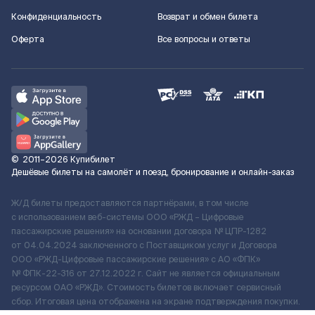
Конфиденциальность
Возврат и обмен билета
Оферта
Все вопросы и ответы
©
2011–2026
Купибилет
Дешёвые билеты на самолёт и поезд, бронирование и онлайн-заказ
Ж/Д билеты предоставляются партнёрами, в том числе
с использованием веб-системы ООО «РЖД – Цифровые
пассажирские решения» на основании договора № ЦПР-1282
от 04.04.2024 заключенного с Поставщиком услуг и Договора
ООО «РЖД-Цифровые пассажирские решения» c АО «ФПК»
№ ФПК-22-316 от 27.12.2022 г. Сайт не является официальным
ресурсом ОАО «РЖД». Стоимость билетов включает сервисный
сбор. Итоговая цена отображена на экране подтверждения покупки.