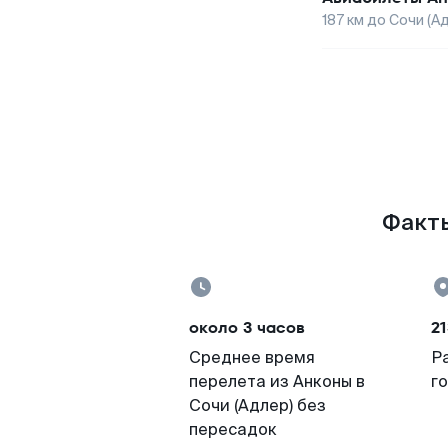
187
км до
Сочи (А
Факты
около 3 часов
21
Среднее время
Р
перелета из Анконы в
г
Сочи (Адлер) без
пересадок