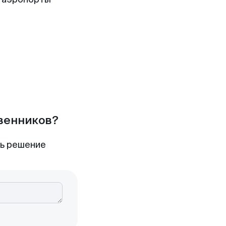
твенников?
ть решение