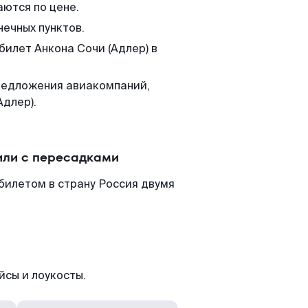
аются по цене.
нечных пунктов.
билет Анкона Сочи (Адлер) в
редложения авиакомпаний,
Адлер).
или с пересадками
билетом в страну Россия двумя
йсы и лоукосты.