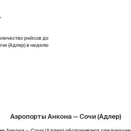
оличество рейсов до
чи (Адлер) в неделю
Аэропорты Анкона — Сочи (Адлер)
е Анкона — Сочи (Адлер) обслуживают следующи