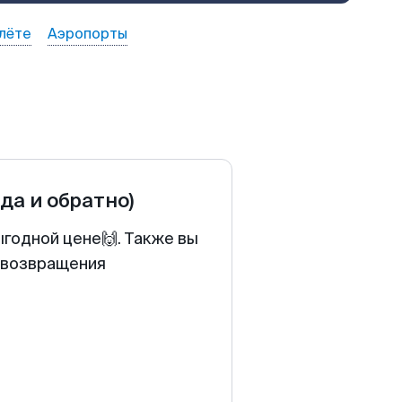
лёте
Аэропорты
уда и обратно)
ыгодной цене🙌. Также вы
у возвращения