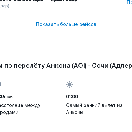
П
длер)
Показать больше рейсов
 по перелёту Анкона (AOI) - Сочи (Адлер)
35 км
01:00
асстояние между
Самый ранний вылет из
ородами
Анконы