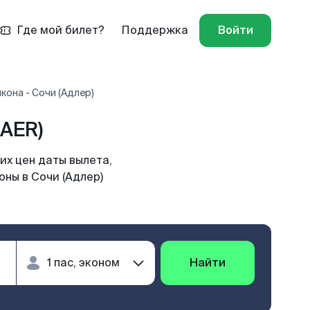
Где мой билет?
Поддержка
Войти
кона - Сочи (Адлер)
(AER)
их цен даты вылета,
оны в Сочи (Адлер)
Найти