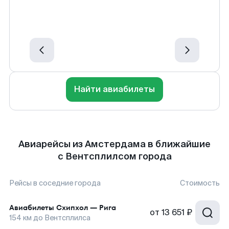
Найти авиабилеты
Авиарейсы из Амстердама в ближайшие
с Вентсплилсом города
Рейсы в соседние города
Стоимость
Авиабилеты
Схипхол
—
Рига
от
13 651 ₽
154
км до
Вентсплилса