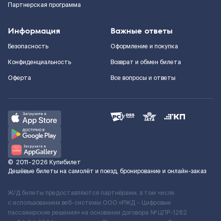
Партнерская программа
Информация
Важные ответы
Безопасность
Оформление и покупка
Конфиденциальность
Возврат и обмен билета
Оферта
Все вопросы и ответы
©
2011–2026
Купибилет
Дешёвые билеты на самолёт и поезд, бронирование и онлайн-заказ
Ж/Д билеты предоставляются партнёрами, в том числе
с использованием веб-системы ООО «РЖД – Цифровые
пассажирские решения» на основании договора № ЦПР-1282