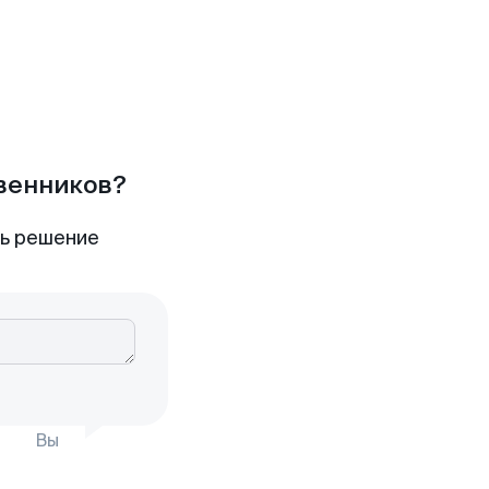
твенников?
ть решение
Вы