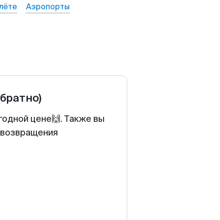
лёте
Аэропорты
обратно)
годной цене🙌. Также вы
у возвращения