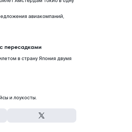
 билет Амстердам Токио в одну
редложения авиакомпаний,
 с пересадками
илетом в страну Япония двумя
йсы и лоукосты.