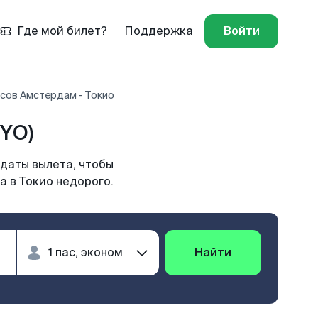
Где мой билет?
Поддержка
Войти
сов Амстердам - Токио
YO)
 даты вылета, чтобы
а в Токио недорого.
Найти