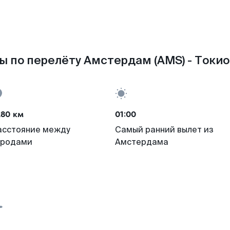
ы по перелёту Амстердам (AMS) - Токио 
280 км
01:00
асстояние между
Самый ранний вылет из
ородами
Амстердама