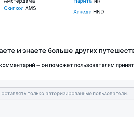
Амстердама
Нарита
NRT
Схипхол
AMS
Ханеда
HND
аете и знаете больше других путешес
комментарий — он поможет пользователям приня