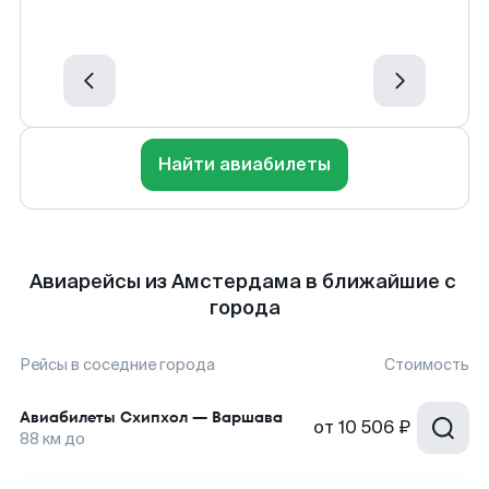
Найти авиабилеты
Авиарейсы из Амстердама в ближайшие с
города
Рейсы в соседние города
Стоимость
Авиабилеты
Схипхол
—
Варшава
от
10 506 ₽
88
км до