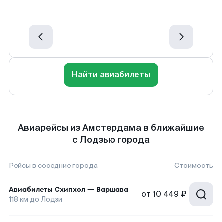
Найти авиабилеты
Авиарейсы из Амстердама в ближайшие
с Лодзью города
Рейсы в соседние города
Стоимость
Авиабилеты
Схипхол
—
Варшава
от
10 449 ₽
118
км до
Лодзи