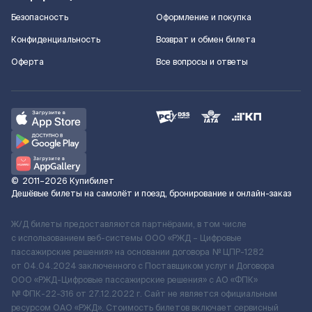
Безопасность
Оформление и покупка
Конфиденциальность
Возврат и обмен билета
Оферта
Все вопросы и ответы
©
2011–2026
Купибилет
Дешёвые билеты на самолёт и поезд, бронирование и онлайн-заказ
Ж/Д билеты предоставляются партнёрами, в том числе
с использованием веб-системы ООО «РЖД – Цифровые
пассажирские решения» на основании договора № ЦПР-1282
от 04.04.2024 заключенного с Поставщиком услуг и Договора
ООО «РЖД-Цифровые пассажирские решения» c АО «ФПК»
№ ФПК-22-316 от 27.12.2022 г. Сайт не является официальным
ресурсом ОАО «РЖД». Стоимость билетов включает сервисный